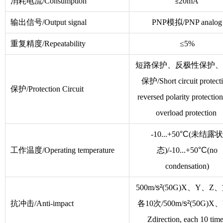
消耗电流/Consumption
20mA
≤
输出信号/Output signal
PNP模拟/PNP analog
重复精度/Repeatability
≤5%
短路保护、反极性保护、
保护/Short circuit protecti
保护/Protection Circuit
reversed polarity protectio
overload protection
-10...+50
°C
(未结露状
工作温度/Operating temperature
态)/-10...+50
°C
(no
condensation)
500m/
s²
(50G)X、Y、Z
抗冲击/Anti-impact
各10次/500m/
s²
(50G)X
Zdirection, each 10 tim