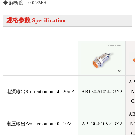
◆ 解析度：0.05%FS
规格参数 Specification
AB
电流输出/Current output: 4...20mA
ABT30-S105I-C3Y2
N
C
AB
电压输出/Voltage output: 0...10V
ABT30-S10V-C3Y2
N
C