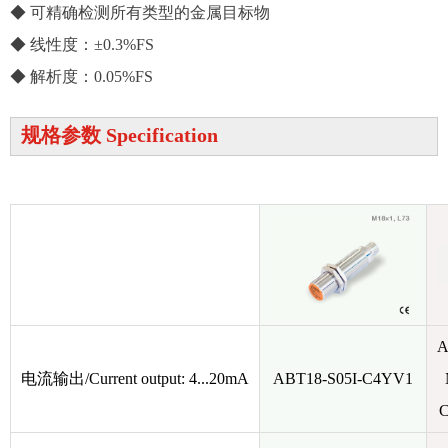
◆ 可精确检测所有类型的金属目标物
◆ 线性度：±0.3%FS
◆ 解析度：0.05%FS
规格参数 Specification
A
电流输出/Current output: 4...20mA
ABT18-S05I-C4YV1