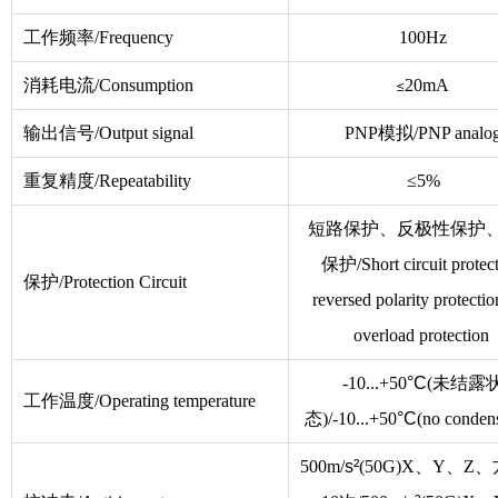
工作频率/Frequency
100Hz
消耗电流/Consumption
20mA
≤
输出信号/Output signal
PNP模拟/PNP analo
重复精度/Repeatability
≤5%
短路保护、反极性保护
保护/Short circuit protect
保护/Protection Circuit
reversed polarity protecti
overload protection
-10...+50
°C
(未结露
工作温度/Operating temperature
态)/-10...+50
°C
(no condens
500m/
s²
(50G)X、Y、Z