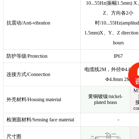
10...55Hz(振幅1.5mm)
Z、方向各2小
抗震动/Anti-vibration
时/10...55Hz(amplitu
1.5mm)X、Y、Z direction 
hours
防护等级/Protection
IP67
电缆线2M，外径
Φ
4.8mm/
连接方式/Connection
Φ
4.8mm 2M
M
黄铜镀镍/nickel-
外壳材料/Housing material
plated brass
接
co
-
检测面材料/Sensing face material
尺寸图