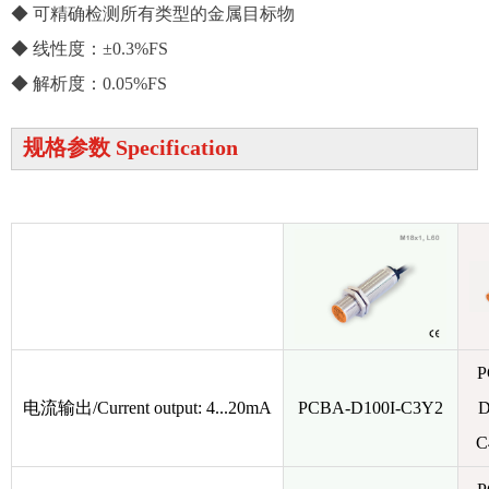
◆ 可精确检测所有类型的金属目标物
◆ 线性度：±0.3%FS
◆ 解析度：0.05%FS
规格参数 Specification
P
电流输出/Current output: 4...20mA
PCBA-D100I-C3Y2
D
C