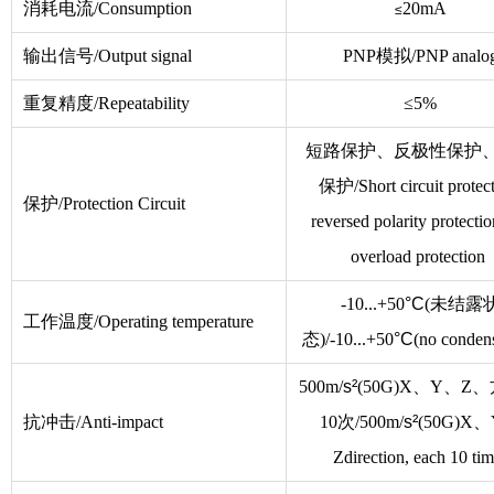
消耗电流/Consumption
20mA
≤
输出信号/Output signal
PNP模拟/PNP analo
重复精度/Repeatability
≤5%
短路保护、反极性保护
保护/Short circuit protect
保护/Protection Circuit
reversed polarity protecti
overload protection
-10...+50
°C
(未结露
工作温度/Operating temperature
态)/-10...+50
°C
(no conden
500m/
s²
(50G)X、Y、Z
抗冲击/Anti-impact
10次/500m/
s²
(50G)X
Zdirection, each 10 tim