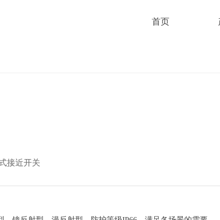
首页
光电式接近开关
型、镜反射型、漫反射型，防护等级IP66，满足各场景的需要。