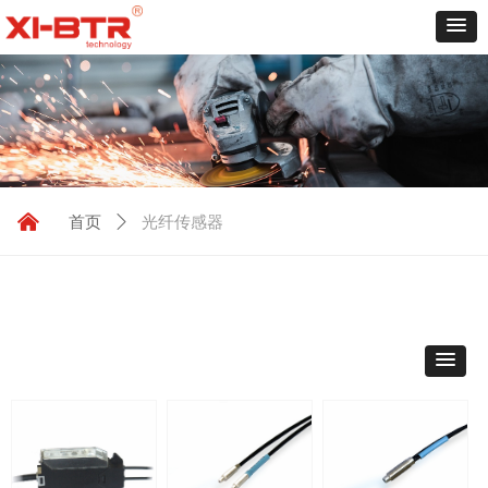
낀
光纤传感器
首页
ꄲ